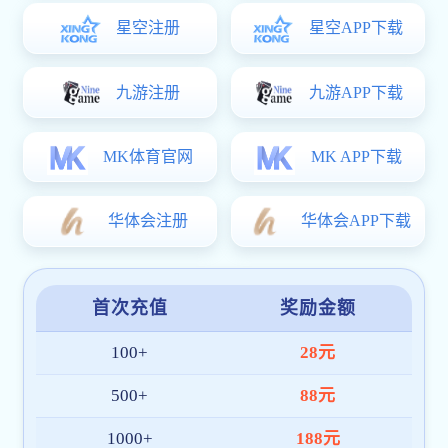
4. 用户行为
禁止用户发布违法信息、扰乱系统运行、侵犯他人权利或进行未
授权营销行为。
5. 知识产权
平台内所有内容归属平台或授权方所有，未经允许不得以任何形
式使用或传播。
6. 服务终止
若用户违反协议条款，平台有权中止或终止账户使用，且无需提
前通知。
7. 免责声明