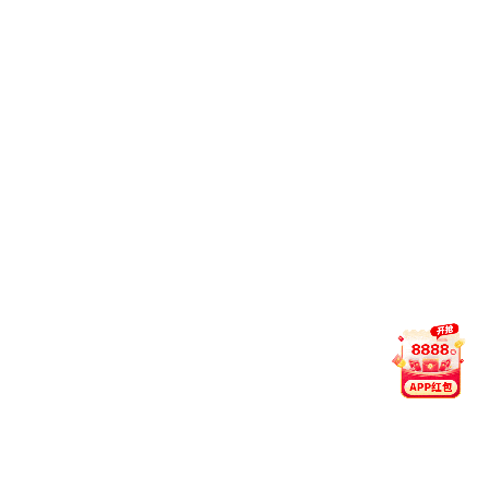
用户满意度大奖
hth·华体育登录官网版(中国)-官方网站 用户活跃度与续访率
连续三年领先，综合评分稳定保持高位。
华体育hth·官网登录入口 · 版本更新历
史归档
我们记录每次进步，只为更稳定的赛事观看与数据服务。
2025 年